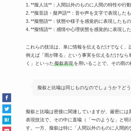
1. **擬人法**：人間以外のものに人間の特性や
2. **擬音語・擬声語**：音や声を文字で表現し
3. **擬態語**：状態や様子を感覚的に表現したも
4. **擬情語**：感情や心理状態を感覚的に表現し
これらの技法は、単に情報を伝えるだけでなく、
例えば「雨が降る」という事実を伝えるだけなら
く」といった
擬叙表現
を用いることで、その雨の
擬叙と比喩は同じものなのでしょうか？どう
擬叙と比喩は密接に関連していますが、厳密には
表現技法で、その中に直喩（「〜のような」と明
す。一方、擬叙は特に「人間以外のものに人間的