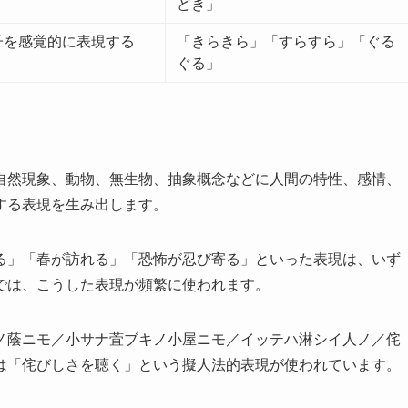
どき」
子を感覚的に表現する
「きらきら」「すらすら」「ぐる
ぐる」
自然現象、動物、無生物、抽象概念などに人間の特性、感情、
する表現を生み出します。
る」「春が訪れる」「恐怖が忍び寄る」といった表現は、いず
では、こうした表現が頻繁に使われます。
ノ蔭ニモ／小サナ萓ブキノ小屋ニモ／イッテハ淋シイ人ノ／侘
は「侘びしさを聴く」という擬人法的表現が使われています。