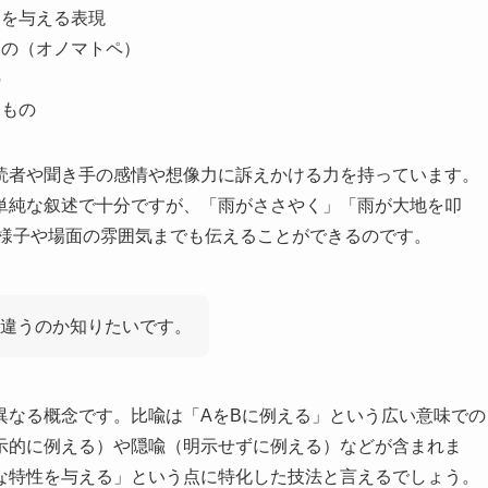
行動を与える表現
たもの（オノマトペ）
の
たもの
読者や聞き手の感情や想像力に訴えかける力を持っています。
単純な叙述で十分ですが、「雨がささやく」「雨が大地を叩
様子や場面の雰囲気までも伝えることができるのです。
違うのか知りたいです。
異なる概念です。比喩は「AをBに例える」という広い意味での
示的に例える）や隠喩（明示せずに例える）などが含まれま
な特性を与える」という点に特化した技法と言えるでしょう。