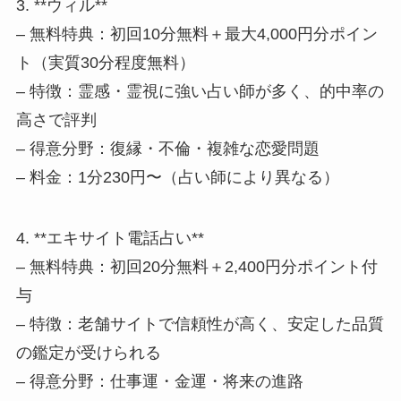
3. **ウィル**
– 無料特典：初回10分無料＋最大4,000円分ポイン
ト（実質30分程度無料）
– 特徴：霊感・霊視に強い占い師が多く、的中率の
高さで評判
– 得意分野：復縁・不倫・複雑な恋愛問題
– 料金：1分230円〜（占い師により異なる）
4. **エキサイト電話占い**
– 無料特典：初回20分無料＋2,400円分ポイント付
与
– 特徴：老舗サイトで信頼性が高く、安定した品質
の鑑定が受けられる
– 得意分野：仕事運・金運・将来の進路